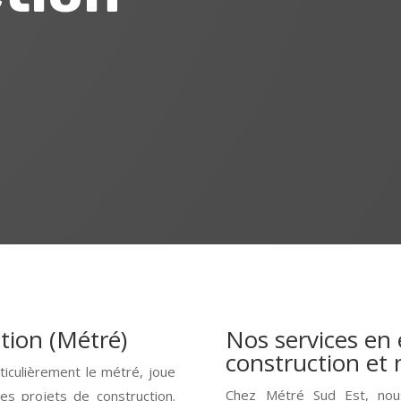
tion (Métré)
Nos services en
construction et
ticulièrement le métré, joue
Chez Métré Sud Est, no
des projets de construction.