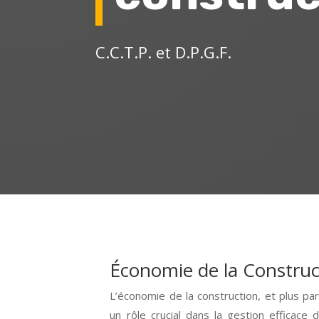
C.C.T.P. et D.P.G.F.
Économie de la Construc
L’économie de la construction, et plus par
un rôle crucial dans la gestion efficace 