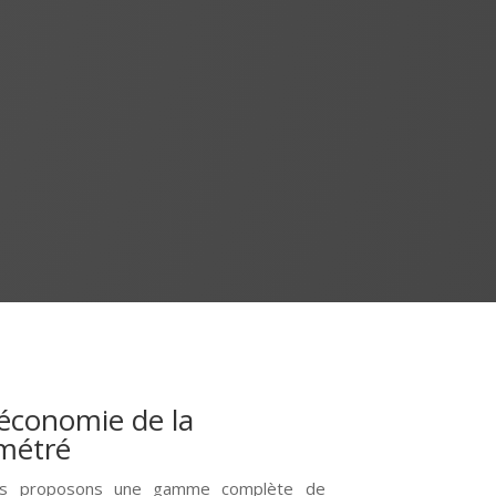
 économie de la
 métré
us proposons une gamme complète de