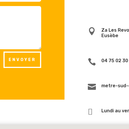

Za Les Revo
Eusèbe
ENVOYER

04 75 02 30

metre-sud-

Lundi au ve