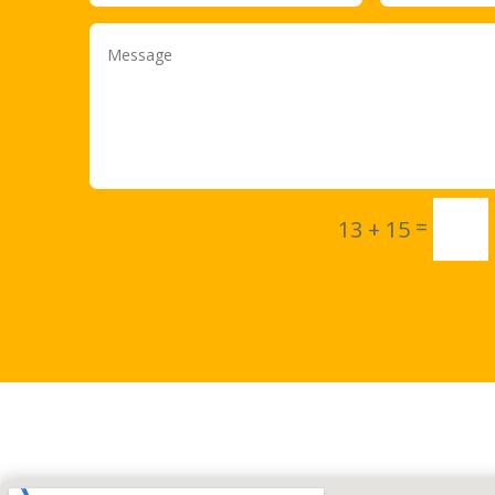
=
13 + 15